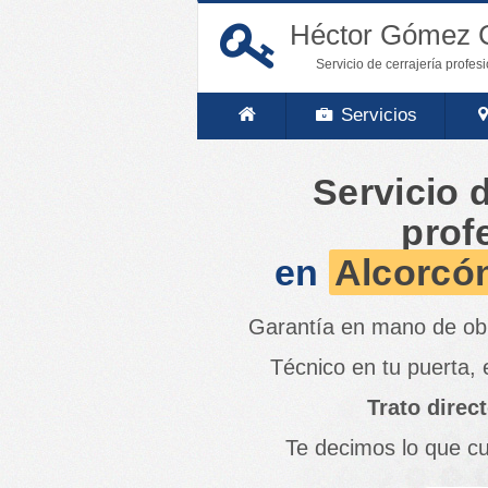
Héctor Gómez C
Servicio de cerrajería profes
Servicios
Servicio d
prof
en
Alcorcó
Garantía en mano de obr
Técnico en tu puerta,
Trato direc
Te decimos lo que c