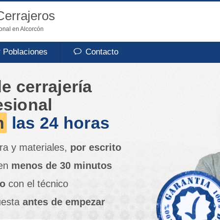
errajeros
ional en Alcorcón
Poblaciones
Contacto
e cerrajería
esional
n
las 24 horas
a y materiales,
por escrito
 en
menos de 30 minutos
to
con el técnico
uesta
antes de empezar