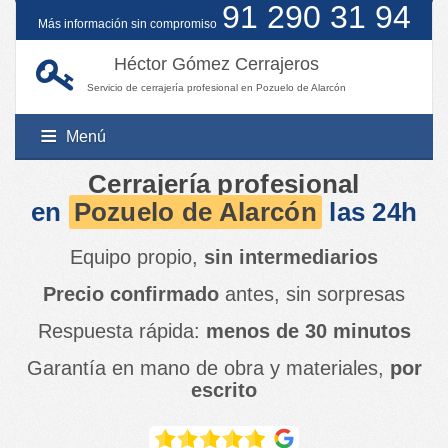
91 290 31 94
Más información sin compromiso
Héctor Gómez Cerrajeros
Servicio de cerrajería profesional en Pozuelo de Alarcón
Menú
Cerrajería profesional
en
Pozuelo de Alarcón
las 24h
Servicios
Equipo propio,
sin intermediarios
Poblaciones
Alzamientos judiciales
Precio confirmado
antes, sin sorpresas
Amaestramiento de cerraduras
Contacto
Respuesta rápida:
Alcalá de Henares
menos de 30 minutos
Apertura de coches
Alcobendas
Garantía en mano de obra y materiales,
por
Apertura de puertas
Alcorcón
escrito
Automatismos
Fuenlabrada
Bombillos antibumping