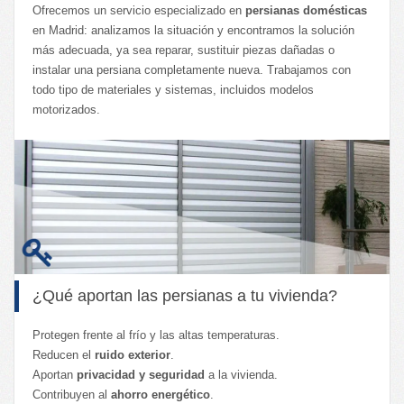
Getafe
Ofrecemos un servicio especializado en
persianas domésticas
Cajas fuertes
Leganés
en Madrid: analizamos la situación y encontramos la solución
Cambio de cerraduras
más adecuada, ya sea reparar, sustituir piezas dañadas o
instalar una persiana completamente nueva. Trabajamos con
Móstoles
Extracción de llaves
todo tipo de materiales y sistemas, incluidos modelos
Pozuelo de Alarcón
Fichet
motorizados.
Torrejón de Ardoz
Instalación de cerrojos
Muelles cierrapuertas
Persianas domésticas
Persianas metálicas
Servicios para hoteles
¿Qué aportan las persianas a tu vivienda?
Protegen frente al frío y las altas temperaturas.
Reducen el
ruido exterior
.
Aportan
privacidad y seguridad
a la vivienda.
Contribuyen al
ahorro energético
.