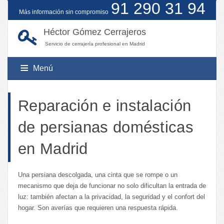
91 290 31 94
Más información sin compromiso
Héctor Gómez Cerrajeros
Servicio de cerrajería profesional en Madrid
Menú
Reparación e instalación
Servicios
de persianas domésticas
Poblaciones
Alzamientos judiciales
en Madrid
Amaestramiento de cerraduras
Contacto
Alcalá de Henares
Apertura de coches
Una persiana descolgada, una cinta que se rompe o un
Alcobendas
mecanismo que deja de funcionar no solo dificultan la entrada de
Apertura de puertas
Alcorcón
luz: también afectan a la privacidad, la seguridad y el confort del
Automatismos
hogar. Son averías que requieren una respuesta rápida.
Fuenlabrada
Bombillos antibumping